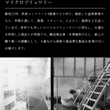
マイクロブリュワリー
敷地22坪、鉄筋コンクリート4階建てビル内で、徹底した温度管理の
もと、年間を通して、清酒、リキュール、どぶろく、梅酒などを造っ
ています。世界でも珍しいマイクロブリューワリーに特化し、水道水
を利用した酒造りが特徴です。醸造責任者・寺澤善実のもと、都心で
醸す唯一の酒蔵として、少量ながら新鮮で高品質な製品を皆様の元へ
お届けします。