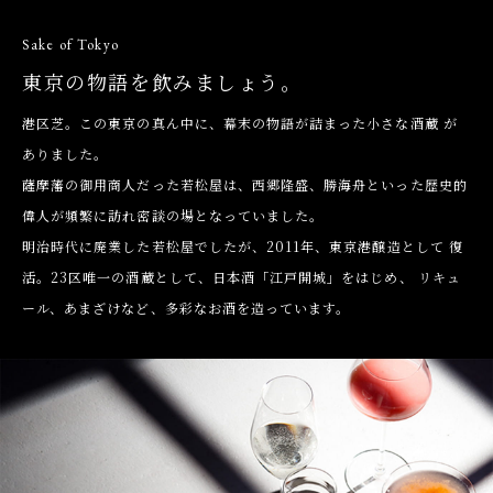
Sake of Tokyo
東京の物語を飲みましょう。
港区芝。この東京の真ん中に、幕末の物語が詰まった小さな酒蔵 が
ありました。
薩摩藩の御用商人だった若松屋は、西郷隆盛、勝海舟といった歴史的
偉人が頻繁に訪れ密談の場となっていました。
明治時代に廃業した若松屋でしたが、2011年、東京港醸造として
復
活。23区唯一の酒蔵として、日本酒「江戸開城」をはじめ、
リキュ
ール、あまざけなど、多彩なお酒を造っています。