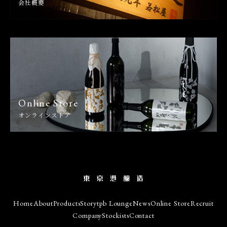
会社概要
Online Store
オンラインストア
Home
About
Products
Story
tpb Lounge
News
Online Store
Recruit
Company
Stockists
Contact